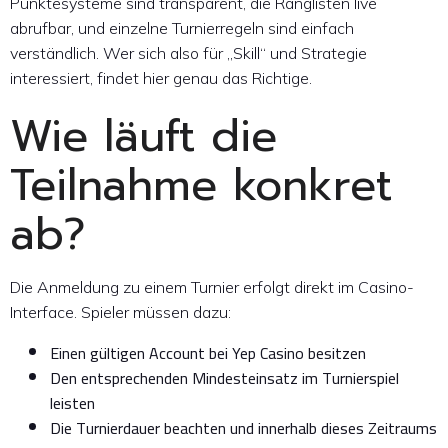
Punktesysteme sind transparent, die Ranglisten live
abrufbar, und einzelne Turnierregeln sind einfach
verständlich. Wer sich also für „Skill“ und Strategie
interessiert, findet hier genau das Richtige.
Wie läuft die
Teilnahme konkret
ab?
Die Anmeldung zu einem Turnier erfolgt direkt im Casino-
Interface. Spieler müssen dazu:
Einen gültigen Account bei Yep Casino besitzen
Den entsprechenden Mindesteinsatz im Turnierspiel
leisten
Die Turnierdauer beachten und innerhalb dieses Zeitraums