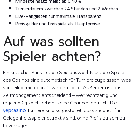
Mindesteinsatz meist ab 0,10 €
Turnierdauern zwischen 24 Stunden und 2 Wochen
Live-Ranglisten für maximale Transparenz
Preisgelder und Freispiele als Hauptpreise
Auf was sollten
Spieler achten?
Ein kritischer Punkt ist die Spielauswahl: Nicht alle Spiele
des Casinos sind automatisch für Turniere zugelassen, was
vor Teilnahme geprüft werden sollte. Außerdem ist das
Zeitmanagement entscheidend – wer rechtzeitig und
regelmäßig spielt, erhöht seine Chancen deutlich. Die
yepcasino
Turniere sind so gestaltet, dass sie auch für
Gelegenheitsspieler attraktiv sind, ohne Profis zu sehr zu
bevorzugen.