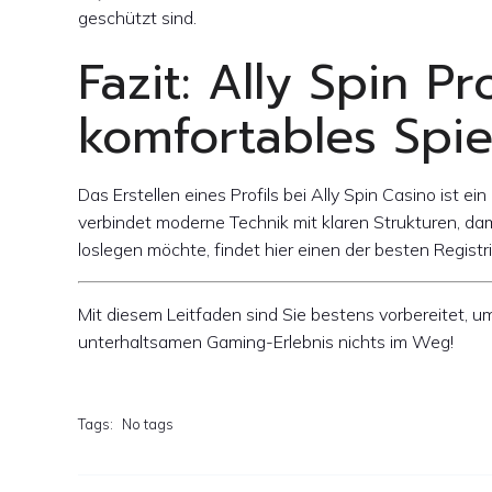
geschützt sind.
Fazit: Ally Spin Pr
komfortables Spie
Das Erstellen eines Profils bei Ally Spin Casino ist ei
verbindet moderne Technik mit klaren Strukturen, da
loslegen möchte, findet hier einen der besten Regist
Mit diesem Leitfaden sind Sie bestens vorbereitet, um 
unterhaltsamen Gaming-Erlebnis nichts im Weg!
Tags:
No tags