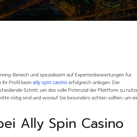
aming-Bereich und spezialisiert auf Expertenbewertungen für
ally spin casino
 Ihr Profil beim
erfolgreich anlegen. Der
cheidende Schritt, um das volle Potenzial der Plattform zu nutze
itte nötig sind und worauf Sie besonders achten sollten, um e
bei Ally Spin Casino