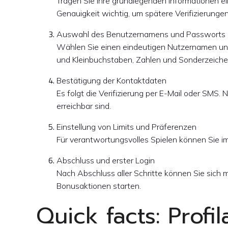
Tragen Sie Ihre grundlegenden Informationen e
Genauigkeit wichtig, um spätere Verifizierungen 
Auswahl des Benutzernamens und Passworts
Wählen Sie einen eindeutigen Nutzernamen und 
und Kleinbuchstaben, Zahlen und Sonderzeiche
Bestätigung der Kontaktdaten
Es folgt die Verifizierung per E-Mail oder SMS. 
erreichbar sind.
Einstellung von Limits und Präferenzen
Für verantwortungsvolles Spielen können Sie im P
Abschluss und erster Login
Nach Abschluss aller Schritte können Sie sich m
Bonusaktionen starten.
Quick facts: Prof