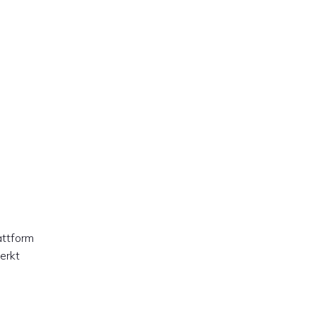
m
attform
erkt