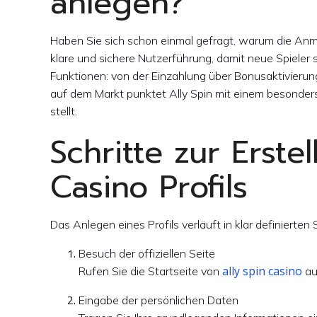
anlegen?
Haben Sie sich schon einmal gefragt, warum die Anme
klare und sichere Nutzerführung, damit neue Spieler sc
Funktionen: von der Einzahlung über Bonusaktivierung
auf dem Markt punktet Ally Spin mit einem besonders
stellt.
Schritte zur Erste
Casino Profils
Das Anlegen eines Profils verläuft in klar definierten 
Besuch der offiziellen Seite
ally spin casino
Rufen Sie die Startseite von
au
Eingabe der persönlichen Daten