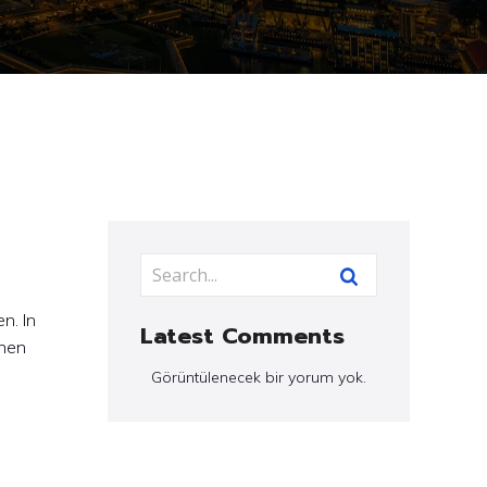
n. In
Latest Comments
inen
Görüntülenecek bir yorum yok.