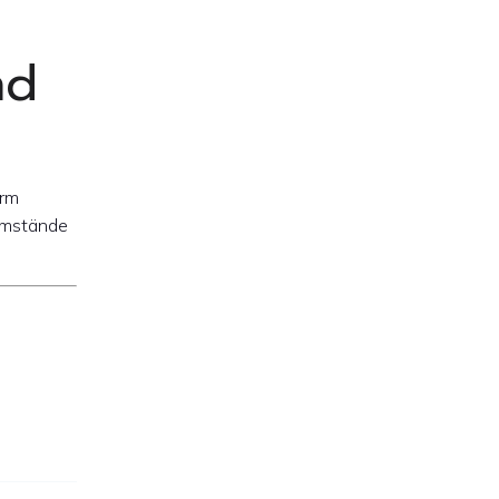
nd
orm
 Umstände