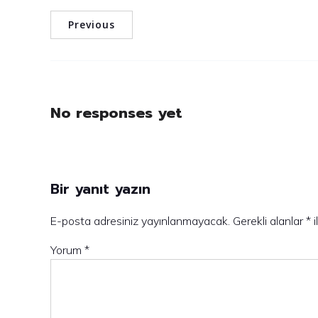
Previous
No responses yet
Bir yanıt yazın
E-posta adresiniz yayınlanmayacak.
Gerekli alanlar
*
i
Yorum
*