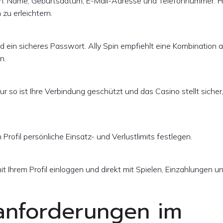
in: Name, Geburtsdatum, E-Mail-Adresse und Telefonnummer. Hi
zu erleichtern.
ein sicheres Passwort. Ally Spin empfiehlt eine Kombination 
n.
Nur so ist Ihre Verbindung geschützt und das Casino stellt sicher
rofil persönliche Einsatz- und Verlustlimits festlegen.
it Ihrem Profil einloggen und direkt mit Spielen, Einzahlungen u
ilanforderungen im