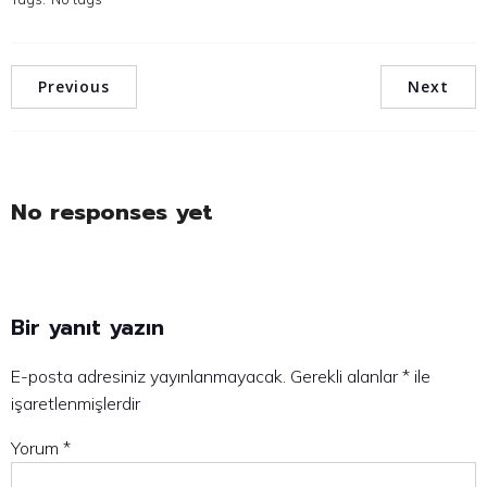
Previous
Next
No responses yet
Bir yanıt yazın
E-posta adresiniz yayınlanmayacak.
Gerekli alanlar
*
ile
işaretlenmişlerdir
Yorum
*