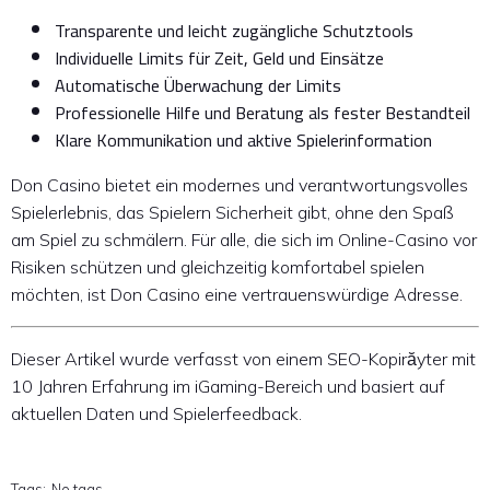
Transparente und leicht zugängliche Schutztools
Individuelle Limits für Zeit, Geld und Einsätze
Automatische Überwachung der Limits
Professionelle Hilfe und Beratung als fester Bestandteil
Klare Kommunikation und aktive Spielerinformation
Don Casino bietet ein modernes und verantwortungsvolles
Spielerlebnis, das Spielern Sicherheit gibt, ohne den Spaß
am Spiel zu schmälern. Für alle, die sich im Online-Casino vor
Risiken schützen und gleichzeitig komfortabel spielen
möchten, ist Don Casino eine vertrauenswürdige Adresse.
Dieser Artikel wurde verfasst von einem SEO-Kopirăyter mit
10 Jahren Erfahrung im iGaming-Bereich und basiert auf
aktuellen Daten und Spielerfeedback.
Tags:
No tags