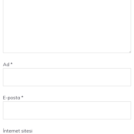
Ad
*
E-posta
*
İnternet sitesi