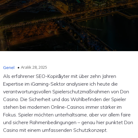
Aralık 28, 2025
Genel
Als erfahrener SEO-Kopirăyter mit über zehn Jahren
Expertise im iGaming-Sektor analysiere ich heute die
verantwortungsvollen Spielerschutzmaßnahmen von Don
Casino. Die Sicherheit und das Wohlbefinden der Spieler
stehen bei modernen Online-Casinos immer stärker im
Fokus. Spieler möchten unterhaltsame, aber vor allem faire
und sichere Rahmenbedingungen – genau hier punktet Don
Casino mit einem umfassenden Schutzkonzept.