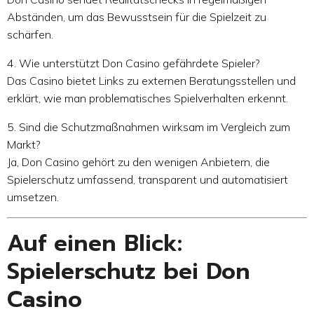
Abständen, um das Bewusstsein für die Spielzeit zu
schärfen.
4. Wie unterstützt Don Casino gefährdete Spieler?
Das Casino bietet Links zu externen Beratungsstellen und
erklärt, wie man problematisches Spielverhalten erkennt.
5. Sind die Schutzmaßnahmen wirksam im Vergleich zum
Markt?
Ja, Don Casino gehört zu den wenigen Anbietern, die
Spielerschutz umfassend, transparent und automatisiert
umsetzen.
Auf einen Blick:
Spielerschutz bei Don
Casino