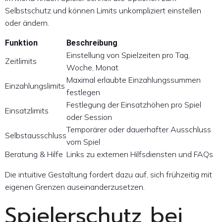
Selbstschutz und können Limits unkompliziert einstellen
oder ändern.
Funktion
Beschreibung
Einstellung von Spielzeiten pro Tag,
Zeitlimits
Woche, Monat
Maximal erlaubte Einzahlungssummen
Einzahlungslimits
festlegen
Festlegung der Einsatzhöhen pro Spiel
Einsatzlimits
oder Session
Temporärer oder dauerhafter Ausschluss
Selbstausschluss
vom Spiel
Beratung & Hilfe
Links zu externen Hilfsdiensten und FAQs
Die intuitive Gestaltung fordert dazu auf, sich frühzeitig mit
eigenen Grenzen auseinanderzusetzen.
Spielerschutz bei