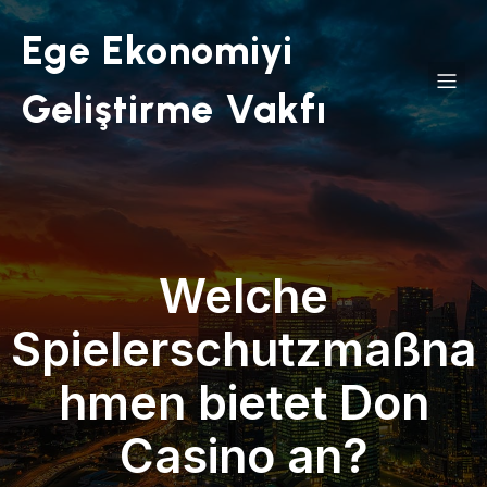
Ege Ekonomiyi
Geliştirme Vakfı
Welche
Spielerschutzmaßna
hmen bietet Don
Casino an?