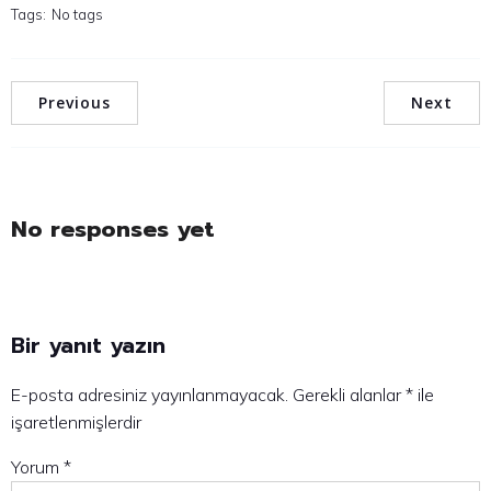
Tags:
No tags
Previous
Next
No responses yet
Bir yanıt yazın
E-posta adresiniz yayınlanmayacak.
Gerekli alanlar
*
ile
işaretlenmişlerdir
Yorum
*