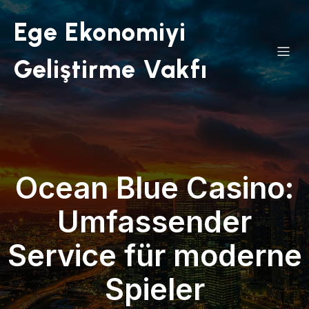
Ege Ekonomiyi
Geliştirme Vakfı
Ocean Blue Casino:
Umfassender
Service für moderne
Spieler