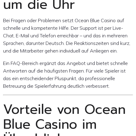
um die Uhr
Bei Fragen oder Problemen setzt Ocean Blue Casino auf
schnelle und kompetente Hilfe. Der Support ist per Live-
Chat, E-Mail und Telefon erreichbar – und das in mehreren
Sprachen, darunter Deutsch. Die Reaktionszeiten sind kurz,
und die Mitarbeiter gehen individuell auf Anliegen ein.
Ein FAQ-Bereich ergänzt das Angebot und bietet schnelle
Antworten auf die häufigsten Fragen. Für viele Spieler ist
das ein entscheidender Pluspunkt, da professionelle
Betreuung die Spielerfahrung deutlich verbessert.
Vorteile von Ocean
Blue Casino im