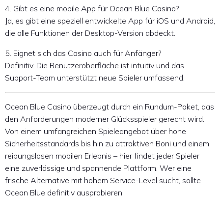
4. Gibt es eine mobile App für Ocean Blue Casino?
Ja, es gibt eine speziell entwickelte App für iOS und Android,
die alle Funktionen der Desktop-Version abdeckt.
5. Eignet sich das Casino auch für Anfänger?
Definitiv. Die Benutzeroberfläche ist intuitiv und das
Support-Team unterstützt neue Spieler umfassend.
Ocean Blue Casino überzeugt durch ein Rundum-Paket, das
den Anforderungen moderner Glücksspieler gerecht wird.
Von einem umfangreichen Spieleangebot über hohe
Sicherheitsstandards bis hin zu attraktiven Boni und einem
reibungslosen mobilen Erlebnis – hier findet jeder Spieler
eine zuverlässige und spannende Plattform. Wer eine
frische Alternative mit hohem Service-Level sucht, sollte
Ocean Blue definitiv ausprobieren.