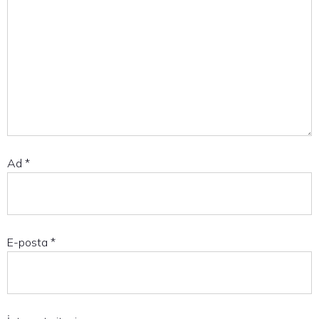
Ad
*
E-posta
*