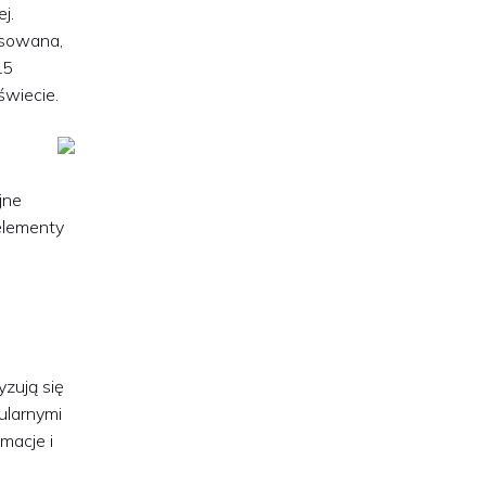
j.
ansowana,
L5
świecie.
jne
elementy
zują się
ularnymi
imacje i