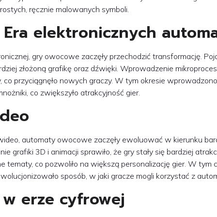
 prostych, ręcznie malowanych symboli.
u: Era elektronicznych autom
ronicznej, gry owocowe zaczęły przechodzić transformację. Poja
rdziej złożoną grafikę oraz dźwięki. Wprowadzenie mikroproce
y, co przyciągnęło nowych graczy. W tym okresie wprowadzono
nożniki, co zwiększyło atrakcyjność gier.
ideo
r wideo, automaty owocowe zaczęły ewoluować w kierunku bard
fiki 3D i animacji sprawiło, że gry stały się bardziej atrakc
 tematy, co pozwoliło na większą personalizację gier. W tym 
wolucjonizowało sposób, w jaki gracze mogli korzystać z auto
 w erze cyfrowej