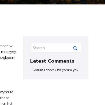
arność w
e maszyny
 względem
Latest Comments
Görüntülenecek bir yorum yok.
szyna ta
Gracze
zyn był