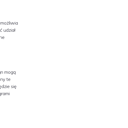
umożliwia
ć udział
one
ign mogą
any te
dzie się
grami