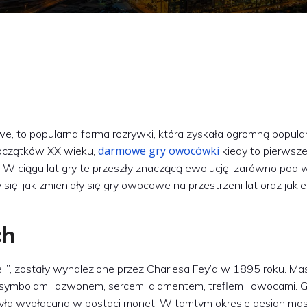
, to popularna forma rozrywki, która zyskała ogromną popul
darmowe gry owocówki
 początków XX wieku,
kiedy to pierwsz
er. W ciągu lat gry te przeszły znaczącą ewolucję, zarówno pod
y się, jak zmieniały się gry owocowe na przestrzeni lat oraz jakie
ch
l”, zostały wynalezione przez Charlesa Fey’a w 1895 roku. Ma
a symbolami: dzwonem, sercem, diamentem, treflem i owocami. 
była wypłacana w postaci monet. W tamtym okresie design mas