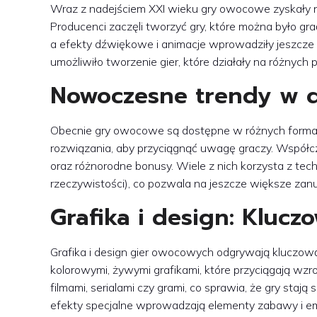
Wraz z nadejściem XXI wieku gry owocowe zyskały no
Producenci zaczęli tworzyć gry, które można było gra
a efekty dźwiękowe i animacje wprowadziły jeszcze
umożliwiło tworzenie gier, które działały na różnych
Nowoczesne trendy w d
Obecnie gry owocowe są dostępne w różnych format
rozwiązania, aby przyciągnąć uwagę graczy. Współc
oraz różnorodne bonusy. Wiele z nich korzysta z tech
rzeczywistości), co pozwala na jeszcze większe zanu
Grafika i design: Kluc
Grafika i design gier owocowych odgrywają kluczową
kolorowymi, żywymi grafikami, które przyciągają wz
filmami, serialami czy grami, co sprawia, że gry stają 
efekty specjalne wprowadzają elementy zabawy i em