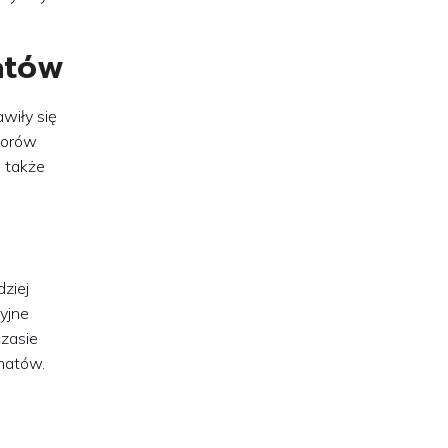
atów
wiły się
sorów
 także
ziej
yjne
czasie
matów.