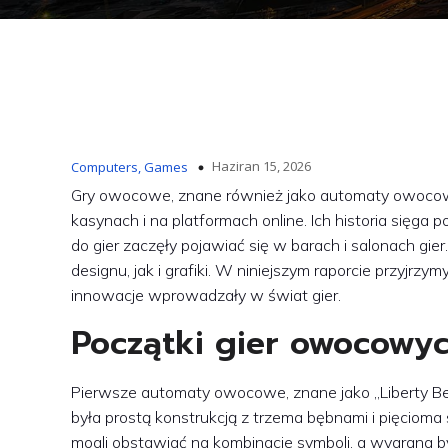
Haziran 15, 2026
Computers, Games
Gry owocowe, znane również jako automaty owocowe
kasynach i na platformach online. Ich historia sięga
do gier zaczęły pojawiać się w barach i salonach gi
designu, jak i grafiki. W niniejszym raporcie przyjrzym
innowacje wprowadzały w świat gier.
Początki gier owocowy
Pierwsze automaty owocowe, znane jako „Liberty Bel
była prostą konstrukcją z trzema bębnami i pięciom
mogli obstawiać na kombinacje symboli, a wygrana 