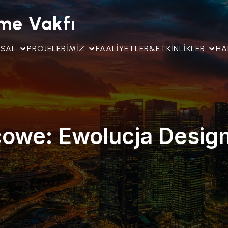
rme Vakfı
SAL
PROJELERIMIZ
FAALIYETLER&ETKINLIKLER
HA
we: Ewolucja Designu