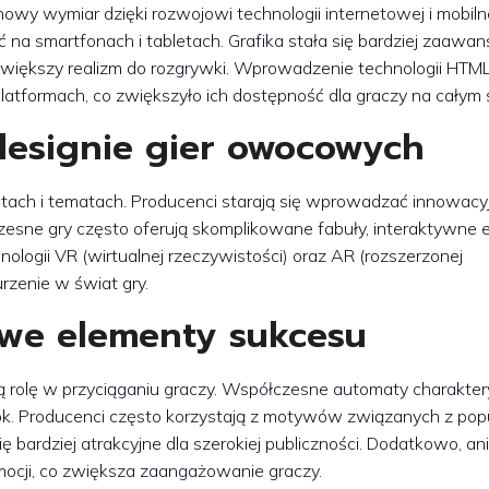
wy wymiar dzięki rozwojowi technologii internetowej i mobilne
ć na smartfonach i tabletach. Grafika stała się bardziej zaaw
 większy realizm do rozgrywki. Wprowadzenie technologii HTM
 platformach, co zwiększyło ich dostępność dla graczy na całym 
esignie gier owocowych
ach i tematach. Producenci starają się wprowadzać innowacy
zesne gry często oferują skomplikowane fabuły, interaktywne 
nologii VR (wirtualnej rzeczywistości) oraz AR (rozszerzonej
rzenie w świat gry.
zowe elementy sukcesu
 rolę w przyciąganiu graczy. Współczesne automaty charaktery
rok. Producenci często korzystają z motywów związanych z pop
się bardziej atrakcyjne dla szerokiej publiczności. Dodatkowo, an
ocji, co zwiększa zaangażowanie graczy.