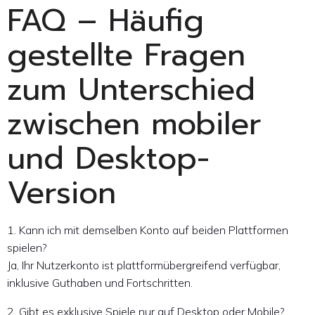
FAQ – Häufig
gestellte Fragen
zum Unterschied
zwischen mobiler
und Desktop-
Version
1. Kann ich mit demselben Konto auf beiden Plattformen
spielen?
Ja, Ihr Nutzerkonto ist plattformübergreifend verfügbar,
inklusive Guthaben und Fortschritten.
2. Gibt es exklusive Spiele nur auf Desktop oder Mobile?