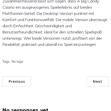
Zusammenfassend lässt sich sagen, dass A Big Candy
Casino ein ausgewogenes Spielerlebnis auf beiden
Plattformen bietet. Die Desktop-Version punktet mit
Komfort und Funktionsvielfalt. Die mobile Version überzeugt
durch Einfachheit, Geschwindigkeit und
Benutzerfreundlichkeit, ideal für den schnellen Spielspaß
unterwegs. Wer beide Versionen nutzt, profitiert von der
Flexibilität, jederzeit und überall ins Spiel einzusteigen.
Tags:
No tags
Previous
Next
No responses yet