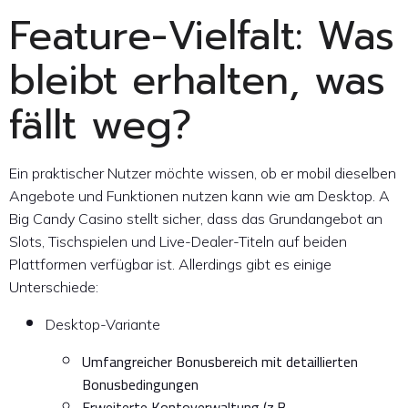
Feature-Vielfalt: Was
bleibt erhalten, was
fällt weg?
Ein praktischer Nutzer möchte wissen, ob er mobil dieselben
Angebote und Funktionen nutzen kann wie am Desktop. A
Big Candy Casino stellt sicher, dass das Grundangebot an
Slots, Tischspielen und Live-Dealer-Titeln auf beiden
Plattformen verfügbar ist. Allerdings gibt es einige
Unterschiede:
Desktop-Variante
Umfangreicher Bonusbereich mit detaillierten
Bonusbedingungen
Erweiterte Kontoverwaltung (z.B.