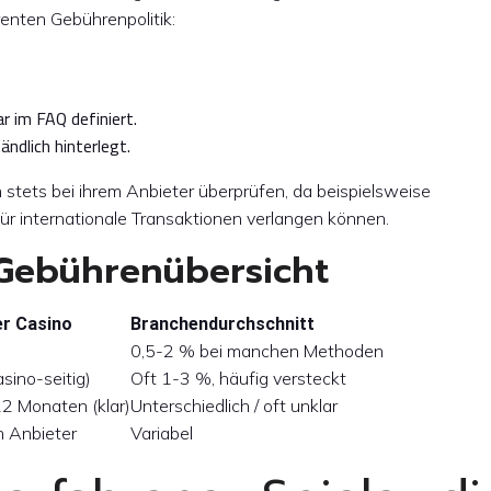
enten Gebührenpolitik:
r im FAQ definiert.
dlich hinterlegt.
stets bei ihrem Anbieter überprüfen, da beispielsweise
r internationale Transaktionen verlangen können.
 Gebührenübersicht
er Casino
Branchendurchschnitt
0,5-2 % bei manchen Methoden
sino-seitig)
Oft 1-3 %, häufig versteckt
2 Monaten (klar)
Unterschiedlich / oft unklar
h Anbieter
Variabel