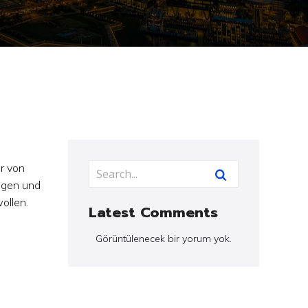
r von
ungen und
ollen.
Latest Comments
Görüntülenecek bir yorum yok.