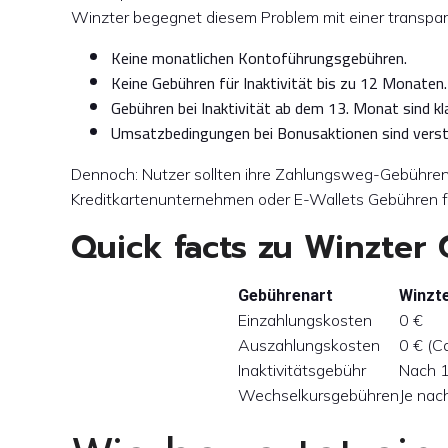
Winzter begegnet diesem Problem mit einer transpar
Keine monatlichen Kontoführungsgebühren.
Keine Gebühren für Inaktivität bis zu 12 Monaten.
Gebühren bei Inaktivität ab dem 13. Monat sind kla
Umsatzbedingungen bei Bonusaktionen sind verstän
Dennoch: Nutzer sollten ihre Zahlungsweg-Gebühren 
Kreditkartenunternehmen oder E-Wallets Gebühren fü
Quick facts zu Winzter
Gebührenart
Winzt
Einzahlungskosten
0 €
Auszahlungskosten
0 € (Ca
Inaktivitätsgebühr
Nach 1
Wechselkursgebühren
Je nac