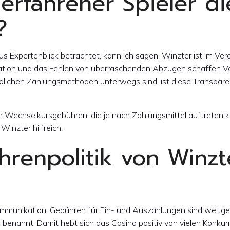
erfahrener Spieler di
?
aus Expertenblick betrachtet, kann ich sagen: Winzter ist im Ver
ikation und das Fehlen von überraschenden Abzügen schaffen V
iedlichen Zahlungsmethoden unterwegs sind, ist diese Transpare
ten Wechselkursgebühren, die je nach Zahlungsmittel auftreten 
Winzter hilfreich.
ührenpolitik von Winzt
mmunikation. Gebühren für Ein- und Auszahlungen sind weitg
 benannt. Damit hebt sich das Casino positiv von vielen Konkur