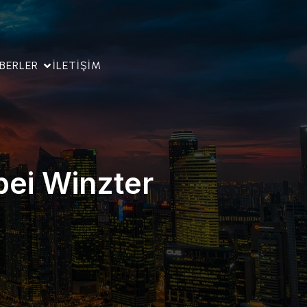
BERLER
İLETIŞIM
bei Winzter