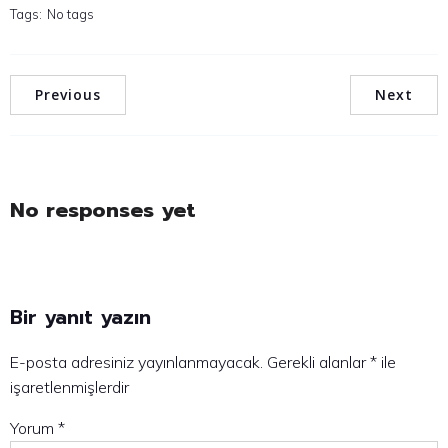
Tags:
No tags
Previous
Next
No responses yet
Bir yanıt yazın
E-posta adresiniz yayınlanmayacak.
Gerekli alanlar
*
ile
işaretlenmişlerdir
Yorum
*