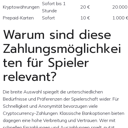
Sofort bis 1
Kryptowährungen
20 €
20.000
Stunde
Prepaid-Karten
Sofort
10 €
1.000 
Warum sind diese
Zahlungsmöglichkei
ten für Spieler
relevant?
Die breite Auswahl spiegelt die unterschiedlichen
Bedürfnisse und Präferenzen der Spielerschaft wider. Für
Schnelligkeit und Anonymität bevorzugen viele
Cryptocurrency-Zahlungen. Klassische Bankoptionen bieten
dagegen eine hohe Verbreitung und Vertrauen. Wer mit
schnellen Einzahlungen und Auszahlungen spielt, nutzt