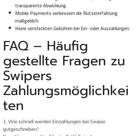
transparente Abwicklung.
Mobile Payments verbessern die Nutzererfahrung
maßgeblich.
Keine versteckten Gebühren bei Ein- oder Auszahlungen.
FAQ – Häufig
gestellte Fragen zu
Swipers
Zahlungsmöglichkei
ten
1. Wie schnell werden Einzahlungen bei Swiper
gutgeschrieben?