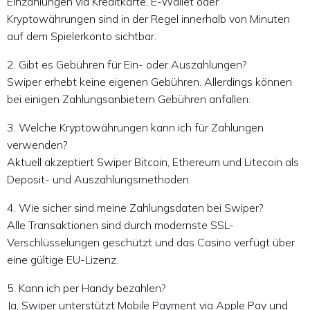
Einzahlungen via Kreditkarte, E-Wallet oder
Kryptowährungen sind in der Regel innerhalb von Minuten
auf dem Spielerkonto sichtbar.
2. Gibt es Gebühren für Ein- oder Auszahlungen?
Swiper erhebt keine eigenen Gebühren. Allerdings können
bei einigen Zahlungsanbietern Gebühren anfallen.
3. Welche Kryptowährungen kann ich für Zahlungen
verwenden?
Aktuell akzeptiert Swiper Bitcoin, Ethereum und Litecoin als
Deposit- und Auszahlungsmethoden.
4. Wie sicher sind meine Zahlungsdaten bei Swiper?
Alle Transaktionen sind durch modernste SSL-
Verschlüsselungen geschützt und das Casino verfügt über
eine gültige EU-Lizenz.
5. Kann ich per Handy bezahlen?
Ja, Swiper unterstützt Mobile Payment via Apple Pay und