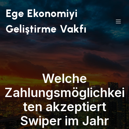
Ege Ekonomiyi
Geliştirme Vakfı
Welche
Zahlungsmöglichkei
ten akzeptiert
Swiper im Jahr