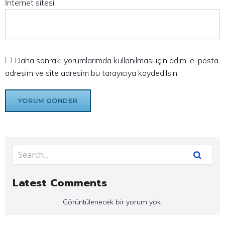
İnternet sitesi
Daha sonraki yorumlarımda kullanılması için adım, e-posta
adresim ve site adresim bu tarayıcıya kaydedilsin.
Latest Comments
Görüntülenecek bir yorum yok.