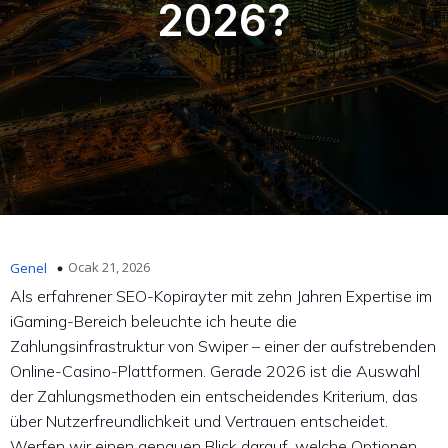
2026?
Ocak 21, 2026
Genel
Als erfahrener SEO-Kopiraуter mit zehn Jahren Expertise im
iGaming-Bereich beleuchte ich heute die
Zahlungsinfrastruktur von Swiper – einer der aufstrebenden
Online-Casino-Plattformen. Gerade 2026 ist die Auswahl
der Zahlungsmethoden ein entscheidendes Kriterium, das
über Nutzerfreundlichkeit und Vertrauen entscheidet.
Werfen wir einen genauen Blick darauf, welche Optionen