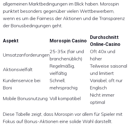
allgemeinen Marktbedingungen im Blick haben. Morospin
punktet besonders gegenüber vielen Wettbewerbern,
wenn es um die Fairness der Aktionen und die Transparenz
der Bonusbedingungen geht.
Durchschnitt
Aspekt
Morospin Casino
Online-Casino
25-35x (fair und
Oft 40x und
Umsatzanforderungen
branchenüblich)
höher
Regelmäßig,
Teilweise saisonal
Aktionsvielfalt
vielfältig
und limitiert
Kundenservice bei
Schnell,
Variabel, oft nur
Boni
mehrsprachig
Englisch
Nicht immer
Mobile Bonusnutzung
Voll kompatibel
optimal
Diese Tabelle zeigt, dass Morospin vor allem für Spieler mit
Fokus auf Bonus-Aktionen eine solide Wahl darstellt.