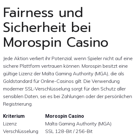
Fairness und
Sicherheit bei
Morospin Casino
Jede Aktion verliert ihr Potenzial, wenn Spieler nicht auf eine
sichere Plattform vertrauen können. Morospin besitzt eine
gültige Lizenz der Malta Gaming Authority (MGA), die als
Goldstandard für Online-Casinos gilt. Die Verwendung
moderner SSL-Verschlüsselung sorgt für den Schutz aller
sensiblen Daten, sei es bei Zahlungen oder der persönlichen
Registrierung.
Kriterium
Morospin Casino
Lizenz
Malta Gaming Authority (MGA)
Verschlüsselung
SSL 128-Bit / 256-Bit