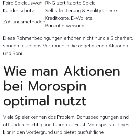
Faire Spielauswahl
RNG-zertifizierte Spiele
Kundenschutz
Selbstlimitierung & Reality Checks
Kreditkarte, E-Wallets,
Zahlungsmethoden
Banküberweisung
Diese Rahmenbedingungen erhöhen nicht nur die Sicherheit,
sondern auch das Vertrauen in die angebotenen Aktionen
und Boni.
Wie man Aktionen
bei Morospin
optimal nutzt
Viele Spieler kennen das Problem: Bonusbedingungen sind
oft undurchsichtig und führen zu Frust. Morospin stellt dies
klar in den Vordergrund und bietet ausführliche