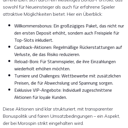
sowohl für Neueinsteiger als auch für erfahrene Spieler
attraktive Möglichkeiten bietet. Hier ein Überblick:
Willkommensbonus: Ein großzügiges Paket, das nicht nur
den ersten Deposit erhöht, sondern auch Freispiele für
Top-Slots inkludiert.
Cashback-Aktionen: Regelmäßige Rückerstattungen auf
Verluste, die das Risiko reduzieren.
Reload-Boni: Für Stammspieler, die ihre Einzahlungen
wiederholt erhöhen möchten.
Turniere und Challenges: Wettbewerbe mit zusätzlichen
Preisen, die für Abwechslung und Spannung sorgen.
Exklusive VIP-Angebote: Individuell zugeschnittene
Aktionen für loyale Kunden.
Diese Aktionen sind klar strukturiert, mit transparenter
Bonuspolitik und fairen Umsatzbedingungen – ein Aspekt,
der bei Morospin strikt eingehalten wird.