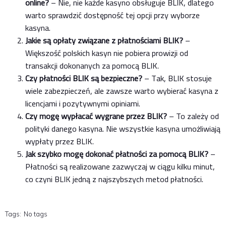
online?
– Nie, nie każde kasyno obsługuje BLIK, dlatego
warto sprawdzić dostępność tej opcji przy wyborze
kasyna.
Jakie są opłaty związane z płatnościami BLIK?
–
Większość polskich kasyn nie pobiera prowizji od
transakcji dokonanych za pomocą BLIK.
Czy płatności BLIK są bezpieczne?
– Tak, BLIK stosuje
wiele zabezpieczeń, ale zawsze warto wybierać kasyna z
licencjami i pozytywnymi opiniami.
Czy mogę wypłacać wygrane przez BLIK?
– To zależy od
polityki danego kasyna. Nie wszystkie kasyna umożliwiają
wypłaty przez BLIK.
Jak szybko mogę dokonać płatności za pomocą BLIK?
–
Płatności są realizowane zazwyczaj w ciągu kilku minut,
co czyni BLIK jedną z najszybszych metod płatności.
Tags:
No tags