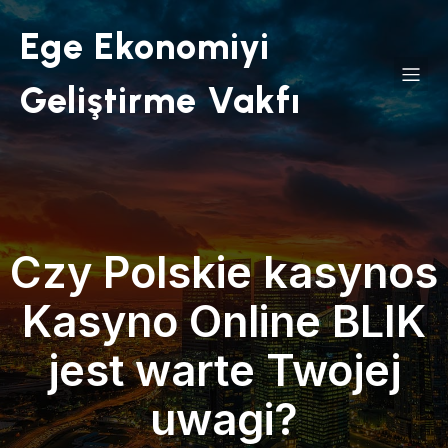
Ege Ekonomiyi
Geliştirme Vakfı
Czy Polskie kasynоs
Kasyno Online BLIK
jest warte Twojej
uwagi?