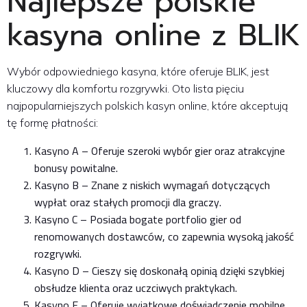
Najlepsze polskie
kasyna online z BLIK
Wybór odpowiedniego kasyna, które oferuje BLIK, jest
kluczowy dla komfortu rozgrywki. Oto lista pięciu
najpopularniejszych polskich kasyn online, które akceptują
tę formę płatności:
Kasyno A – Oferuje szeroki wybór gier oraz atrakcyjne
bonusy powitalne.
Kasyno B – Znane z niskich wymagań dotyczących
wypłat oraz stałych promocji dla graczy.
Kasyno C – Posiada bogate portfolio gier od
renomowanych dostawców, co zapewnia wysoką jakość
rozgrywki.
Kasyno D – Cieszy się doskonałą opinią dzięki szybkiej
obsłudze klienta oraz uczciwych praktykach.
Kasyno E – Oferuje wyjątkowe doświadczenie mobilne,