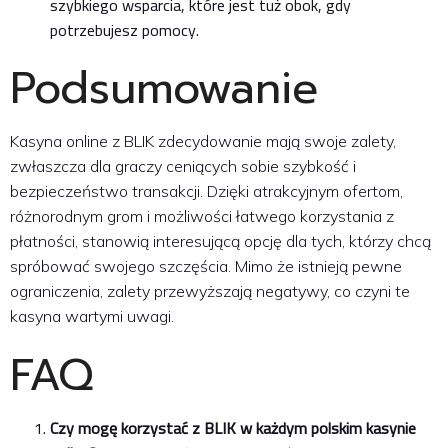
szybkiego wsparcia, które jest tuż obok, gdy
potrzebujesz pomocy.
Podsumowanie
Kasyna online z BLIK zdecydowanie mają swoje zalety,
zwłaszcza dla graczy ceniących sobie szybkość i
bezpieczeństwo transakcji. Dzięki atrakcyjnym ofertom,
różnorodnym grom i możliwości łatwego korzystania z
płatności, stanowią interesującą opcję dla tych, którzy chcą
spróbować swojego szczęścia. Mimo że istnieją pewne
ograniczenia, zalety przewyższają negatywy, co czyni te
kasyna wartymi uwagi.
FAQ
Czy mogę korzystać z BLIK w każdym polskim kasynie