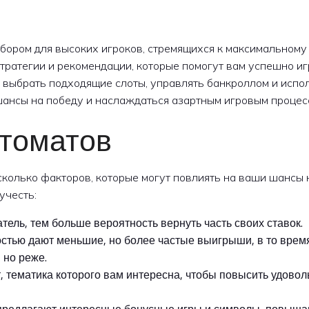
бором для высоких игроков, стремящихся к максимальному
тратегии и рекомендации, которые помогут вам успешно иг
ак выбрать подходящие слоты, управлять банкроллом и испо
 шансы на победу и наслаждаться азартным игровым процес
томатов
сколько факторов, которые могут повлиять на ваши шансы 
учесть:
тель, тем больше вероятность вернуть часть своих ставок.
стью дают меньшие, но более частые выигрыши, в то время
 но реже.
 тематика которого вам интересна, чтобы повысить удовол
редлагают интересные бонусные игры и символы, повыш