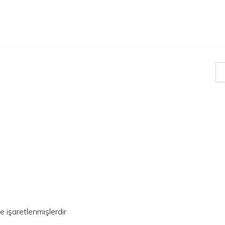
le işaretlenmişlerdir