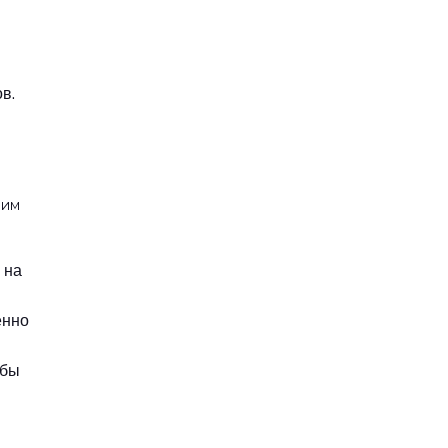
в.
рим
 на
енно
обы