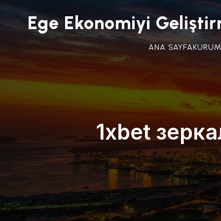
Ege Ekonomiyi Gelişti
ANA SAYFA
KURUM
1xbet зерк