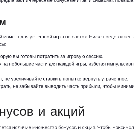
ом
момент для успешной игры на слотах. Ниже представлены
сы:
орую вы готовы потратить за игровую сессию.
 на небольшие части для каждой игры, избегая импульсив
т, не увеличивайте ставки в попытке вернуть утраченное.
рать, не забывайте выводить часть прибыли, чтобы миним
нусов и акций
яется наличие множества бонусов и акций. Чтобы максима