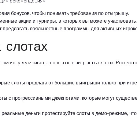
ющим рекомендациям:
овия бонусов, чтобы понимать требования по отыгрышу.
енные акции и турниры, в которых вы можете участвовать.
 предлагать лояльностные программы для активных игроко
а слотах
 помочь увеличивать шансы на выигрыш в слотах. Рассмот
рые слоты предлагают большие выигрыши только при игре
ты с прогрессивными джекпотами, которые могут существ
 реальные деньги протестируйте слоты в демо-режиме, чт