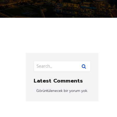
Latest Comments
Görüntülenecek bir yorum yok.