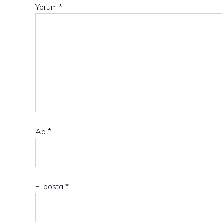
Yorum
*
Ad
*
E-posta
*