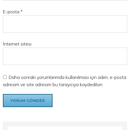
E-posta
*
İnternet sitesi
Daha sonraki yorumlarımda kullanılması için adım, e-posta
adresim ve site adresim bu tarayıcıya kaydedilsin.