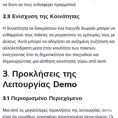
να δουν αν τους ενδιαφέρει πραγματικά.
2.3 Ενίσχυση της Κοινότητας
Η δυνατότητα να δοκιμάσουν ένα παιχνίδι δωρεάν μπορεί να
ενθαρρύνει τους παίκτες να μοιραστούν τις εμπειρίες τους με
άλλους. Αυτό μπορεί να οδηγήσει σε αυξημένη συζήτηση και
αλληλεπίδραση μέσα στην κοινότητα των παικτών,
ενισχύοντας έτσι τη δημοτικότητα του παιχνιδιού και
δημιουργώντας μια αίσθηση κοινότητας γύρω από αυτό.
3. Προκλήσεις της
Λειτουργίας Demo
3.1 Περιορισμένο Περιεχόμενο
Μια από τις μεγαλύτερες προκλήσεις της λειτουργίας demo
είναι ότι συνήθως προσφέρει περιορισμένο περιεχόμενο. Οι