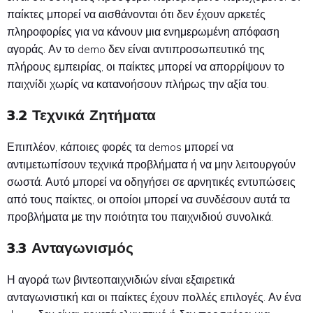
παίκτες μπορεί να αισθάνονται ότι δεν έχουν αρκετές
πληροφορίες για να κάνουν μια ενημερωμένη απόφαση
αγοράς. Αν το demo δεν είναι αντιπροσωπευτικό της
πλήρους εμπειρίας, οι παίκτες μπορεί να απορρίψουν το
παιχνίδι χωρίς να κατανοήσουν πλήρως την αξία του.
3.2 Τεχνικά Ζητήματα
Επιπλέον, κάποιες φορές τα demos μπορεί να
αντιμετωπίσουν τεχνικά προβλήματα ή να μην λειτουργούν
σωστά. Αυτό μπορεί να οδηγήσει σε αρνητικές εντυπώσεις
από τους παίκτες, οι οποίοι μπορεί να συνδέσουν αυτά τα
προβλήματα με την ποιότητα του παιχνιδιού συνολικά.
3.3 Ανταγωνισμός
Η αγορά των βιντεοπαιχνιδιών είναι εξαιρετικά
ανταγωνιστική και οι παίκτες έχουν πολλές επιλογές. Αν ένα