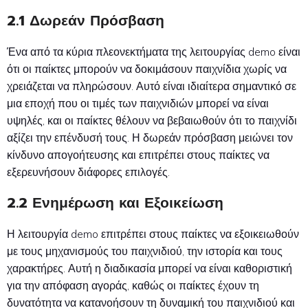
2.1 Δωρεάν Πρόσβαση
Ένα από τα κύρια πλεονεκτήματα της λειτουργίας demo είναι
ότι οι παίκτες μπορούν να δοκιμάσουν παιχνίδια χωρίς να
χρειάζεται να πληρώσουν. Αυτό είναι ιδιαίτερα σημαντικό σε
μια εποχή που οι τιμές των παιχνιδιών μπορεί να είναι
υψηλές, και οι παίκτες θέλουν να βεβαιωθούν ότι το παιχνίδι
αξίζει την επένδυσή τους. Η δωρεάν πρόσβαση μειώνει τον
κίνδυνο απογοήτευσης και επιτρέπει στους παίκτες να
εξερευνήσουν διάφορες επιλογές.
2.2 Ενημέρωση και Εξοικείωση
Η λειτουργία demo επιτρέπει στους παίκτες να εξοικειωθούν
με τους μηχανισμούς του παιχνιδιού, την ιστορία και τους
χαρακτήρες. Αυτή η διαδικασία μπορεί να είναι καθοριστική
για την απόφαση αγοράς, καθώς οι παίκτες έχουν τη
δυνατότητα να κατανοήσουν τη δυναμική του παιχνιδιού και