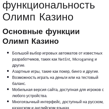
функциональность
Олимп Казино
Основные функции
Олимп Казино
Большой выбор игровых автоматов от известных
разработчиков, таких как NetEnt, Microgaming и
другие.
Азартные игры, такие как покер, бинго и другие.
Возможность играть на деньги или на тестовый
баланс.
Мобильная версия сайта, доступная для игроков с
любого устройства.
Многоязычный интерфейс, доступный на русском,
казахском и английском языках.