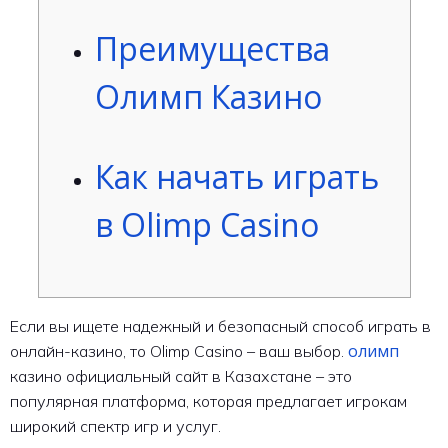
Преимущества
Олимп Казино
Как начать играть
в Olimp Casino
Если вы ищете надежный и безопасный способ играть в
олимп
онлайн-казино, то Olimp Casino – ваш выбор.
казино официальный сайт в Казахстане – это
популярная платформа, которая предлагает игрокам
широкий спектр игр и услуг.