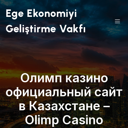
Ege Ekonomiyi
Geliştirme Vakfı
Олимп казино
официальный сайт
в Казахстане –
Olimp Casino