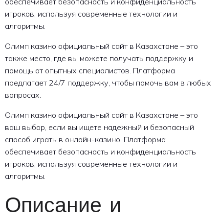
обеспечивает безопасность и конфиденциальность
игроков, используя современные технологии и
алгоритмы.
Олимп казино официальный сайт в Казахстане – это
также место, где вы можете получать поддержку и
помощь от опытных специалистов. Платформа
предлагает 24/7 поддержку, чтобы помочь вам в любых
вопросах.
Олимп казино официальный сайт в Казахстане – это
ваш выбор, если вы ищете надежный и безопасный
способ играть в онлайн-казино. Платформа
обеспечивает безопасность и конфиденциальность
игроков, используя современные технологии и
алгоритмы.
Описание и