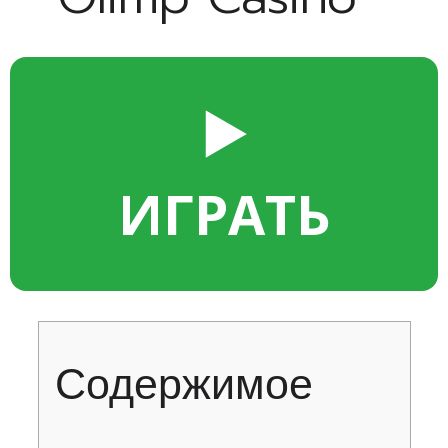
▶️
ИГРАТЬ
Содержимое