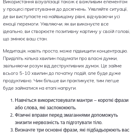
Використання візуалізації також є важливим елементом
у процесі приготування до досягнень. Уявляйте ситуації,
де ви виступаєте на найвищому рівні, відчуваючи усі
емоції перемоги. Уявляючи, як ви виконуєте все
ідеально, ви створюєте позитивну картину у своїй голові,
що змінює ваш стан.
Медитація, навіть проста, може підвищити концентрацію.
Приділіть кілька хвилин подумати про власні думки,
звільняючи розум від деструктивних думок. Це займе
всього 5-10 хвилин до початку подій, але буде дуже
продуктивно. Чим більше ви практикуєте, тим легше
буде займатися на етапі напруги.
Навчіться використовувати мантри – короткі фрази
або слова, які заспокоюють.
Фізичні вправи перед змаганнями допоможуть
знизити нервозність та підготувати тіло.
Визначте три основні фрази, які підбадьорюють вас