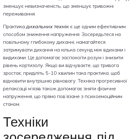
зменшує невизначеність, що зменшує тривожні
переживання.
Практика
дихальних технік
є ще одним ефективним
способом зниження напруження. Зосередьтеся на
повільному глибокому диханні, намагайтеся
затримувати дихання на кілька секунд між вдихами і
видихами. Це допомагає заспокоїти розум і знизити
рівень кортизолу. Якщо ви відчуваєте, що тривога
зростає, приділіть 5-10 хвилин така практика, щоб
відновити внутрішню рівновагу. Техніка прогресивної
релаксації м’язів також допомагає зняти фізичне
напруження, що прямо пов’язане з психоемоційним
станом.
Техніки
зосередження під