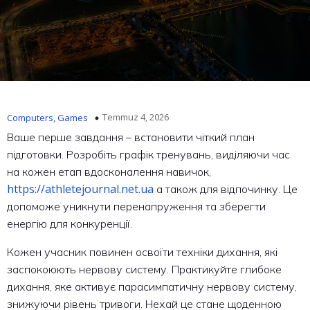
Temmuz 4, 2026
Computers, Games
Ваше перше завдання – встановити чіткий план
підготовки. Розробіть графік тренувань, виділяючи час
на кожен етап вдосконалення навичок,
https://athletejournal.net.ua
а також для відпочинку. Це
допоможе уникнути перенапруження та зберегти
енергію для конкуренції.
Кожен учасник повинен освоїти техніки дихання, які
заспокоюють нервову систему. Практикуйте глибоке
дихання, яке активує парасимпатичну нервову систему,
знижуючи рівень тривоги. Нехай це стане щоденною