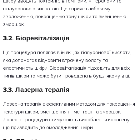
шкіру вводять коктейлі з вітамінами, мінералами та
гіалуроновою кислотою. Це сприяє глибокому
зволоженню, покращенню тону шкіри та зменшенню
зморшок.
3.2. Біоревіталізація
Ця процедура полягає в ін’єкціях гіалуронової кислоти,
яка допомагає відновити втрачену вологу та
еластичність шкіри. Біоревіталізація підходить для всіх
типів шкіри та може бути проведена в будь-якому віці.
3.3. Лазерна терапія
Лазерна терапія є ефективним методом для покращення
текстури шкіри, зменшення пігментації та зморшок.
Лазерні процедури стимулюють вироблення колагену,
що призводить до омолодження шкіри.