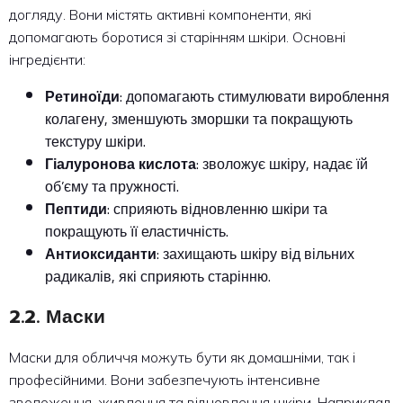
догляду. Вони містять активні компоненти, які
допомагають боротися зі старінням шкіри. Основні
інгредієнти:
Ретиноїди
: допомагають стимулювати вироблення
колагену, зменшують зморшки та покращують
текстуру шкіри.
Гіалуронова кислота
: зволожує шкіру, надає їй
об’єму та пружності.
Пептиди
: сприяють відновленню шкіри та
покращують її еластичність.
Антиоксиданти
: захищають шкіру від вільних
радикалів, які сприяють старінню.
2.2. Маски
Маски для обличчя можуть бути як домашніми, так і
професійними. Вони забезпечують інтенсивне
зволоження, живлення та відновлення шкіри. Наприклад,