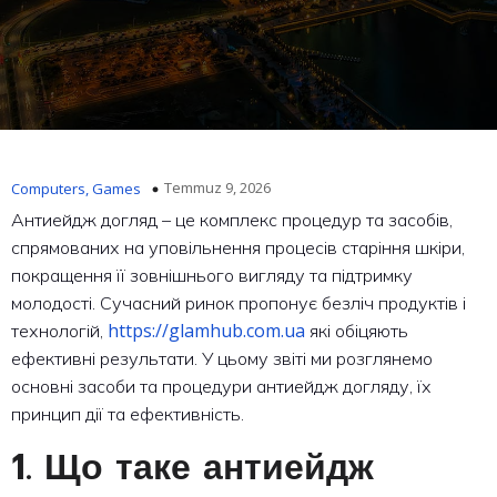
Temmuz 9, 2026
Computers, Games
Антиейдж догляд – це комплекс процедур та засобів,
спрямованих на уповільнення процесів старіння шкіри,
покращення її зовнішнього вигляду та підтримку
молодості. Сучасний ринок пропонує безліч продуктів і
https://glamhub.com.ua
технологій,
які обіцяють
ефективні результати. У цьому звіті ми розглянемо
основні засоби та процедури антиейдж догляду, їх
принцип дії та ефективність.
1. Що таке антиейдж